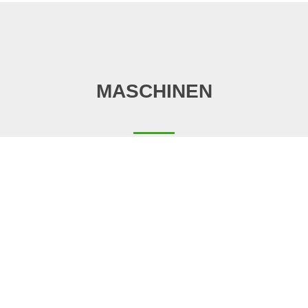
MASCHINEN
Ihnen steht eine große Auswahl an Maschinen zur
Verfügung
Pöttinger Rotocare V 12400
Rollhacke